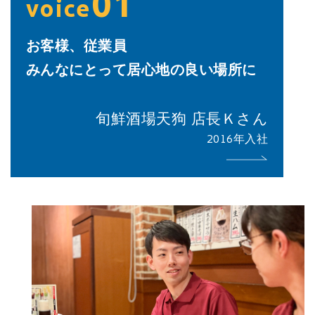
01
voice
お客様、従業員
みんなにとって居心地の良い場所に
旬鮮酒場天狗 店長Ｋさん
2016年入社