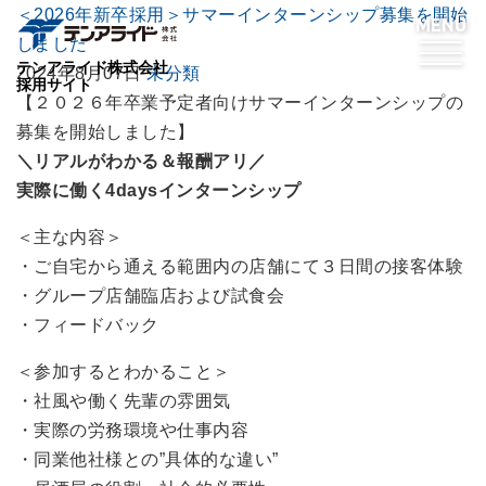
＜2026年新卒採用＞サマーインターンシップ募集を開始
しました
テンアライド株式会社
2024年8月07日
未分類
採用サイト
【２０２６年卒業予定者向けサマーインターンシップの
募集を開始しました】
＼リアルがわかる＆報酬アリ／
実際に働く4daysインターンシップ
＜主な内容＞
・ご自宅から通える範囲内の店舗にて３日間の接客体験
・グループ店舗臨店および試食会
・フィードバック
＜参加するとわかること＞
・社風や働く先輩の雰囲気
・実際の労務環境や仕事内容
・同業他社様との”具体的な違い”